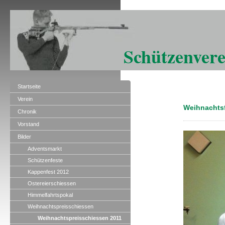
Schützenvere
Startseite
Verein
Weihnachtsf
Chronik
Vorstand
Bilder
Adventsmarkt
Schützenfeste
Kappenfest 2012
Ostereierschiessen
Himmelfahrtspokal
Weihnachtspreisschiessen
Weihnachtspreisschiessen 2011