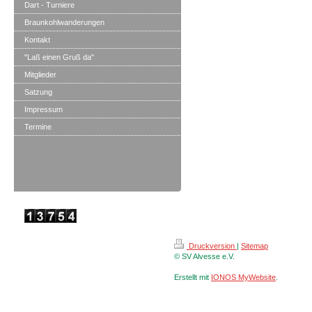
Dart - Turniere
Braunkohlwanderungen
Kontakt
"Laß einen Gruß da"
Mitglieder
Satzung
Impressum
Termine
Druckversion
|
Sitemap
© SV Alvesse e.V.
Erstellt mit
IONOS MyWebsite
.