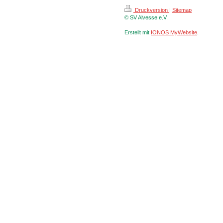
Druckversion
|
Sitemap
© SV Alvesse e.V.
Erstellt mit
IONOS MyWebsite
.