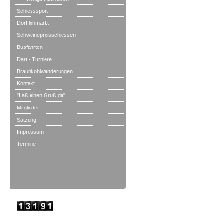
Schiesssport
Dorfflohmarkt
Schweinepreisschiessen
Busfahrten
Dart - Turniere
Braunkohlwanderungen
Kontakt
"Laß einen Gruß da"
Mitglieder
Satzung
Impressum
Termine