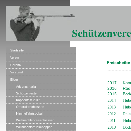
Schützenvere
Startseite
Verein
Freischeibe
Chronik
Vorstand
Bilder
2017
Kon
Adventsmarkt
2016
Rüdi
Schützenfeste
2015
Bod
Kappenfest 2012
2014
Hube
Ostereierschiessen
2013
Hube
Himmelfahrtspokal
2012
Rain
Weihnachtspreisschiessen
2011
Hube
Weihnachtsfrühschoppen
2010
Bodo