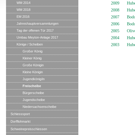
WM 2014
2009
Hube
WM 2018
2008
Hube
EM 2016
2007
Bodo
Jahreshauptversammlungen
2006
Bodo
Tag der offenen Tür 2017
2005
Oliv
Umbau Meyton-Anlage 2017
2004
Hube
Könige / Scheiben
2003
Hube
Großer König
Kleiner König
Große Königin
Kleine Königin
Jugendkönig/in
Freischeibe
Bürgerscheibe
Jugendscheibe
Niedersachsenscheibe
Schiesssport
Dorfflohmarkt
Schweinepreisschiessen