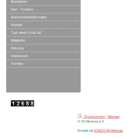
Busfahrten
Dart - Turniere
Braunkohlwanderungen
Kontakt
"Laß einen Gruß da"
Mitglieder
Satzung
Impressum
Termine
Druckversion
|
Sitemap
© SV Alvesse e.V.
Erstellt mit
IONOS MyWebsite
.